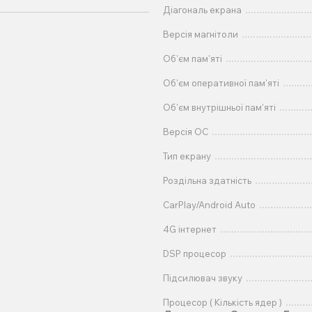
Діагональ екрана
Версія магнітоли
Об'єм пам'яті
Об'єм оперативної пам'яті
Об'єм внутрішньої пам'яті
Версія ОС
Тип екрану
Роздільна здатність
CarPlay/Android Auto
4G інтернет
DSP процесор
Підсилювач звуку
Процесор ( Кількість ядер )