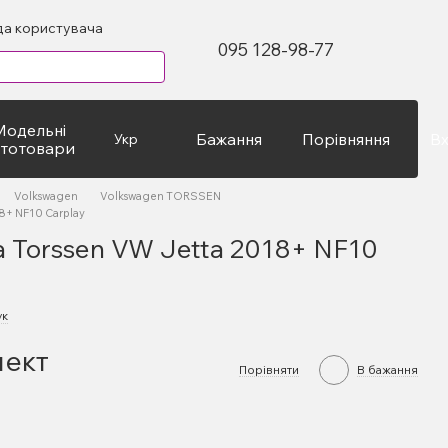
да користувача
095 128-98-77
Модельні
Бажання
Порівняння
Вх
Укр
втотовари
Volkswagen
Volkswagen TORSSEN
8+ NF10 Carplay
а Torssen VW Jetta 2018+ NF10
ук
лект
Порівняти
В бажання