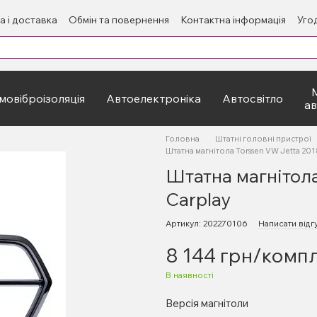
а і доставка
Обмін та повернення
Контактна інформація
Уго
овіброізоляція
Автоелектроніка
Автосвітло
а
Головна
Штатні головні пристрої
Штатна магнітола Torssen VW Jetta 201
Штатна магнітол
Carplay
Артикул: 202270106
Написати відг
8 144 грн/комп
В наявності
Версія магнітоли