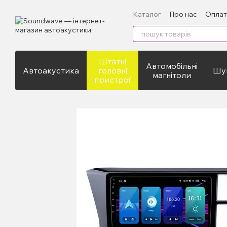
Перейти до основного контенту
Каталог
Про нас
Оплат
Штатні
Автомобільні
Автоакустика
головні
Шум
магнітоли
пристрої