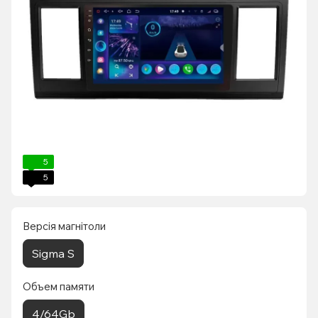
5
5
Версія магнітоли
Sigma S
Объем памяти
4/64Gb