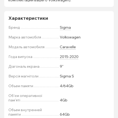
комплектации вашего Volkswagen).
Характеристики
Бренд
Sigma
Марка автомобіля
Volkswagen
Модель автомобиля
Caravelle
Года випуска
2015-2020
Діагональ екрана
9"
Версія магнітоли
Sigma S
Объем памяти
4/64Gb
Об'єм оперативної
пам'яті
4Gb
Объем внутренней
памяти
64Gb