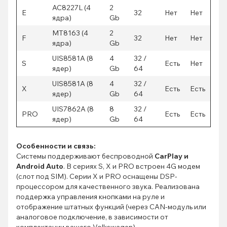
AC8227L (4
2
E
32
Нет
Нет
ядра)
Gb
MT8163 (4
2
F
32
Нет
Нет
ядра)
Gb
UIS8581A (8
4
32 /
S
Есть
Нет
ядер)
Gb
64
UIS8581A (8
4
32 /
X
Есть
Есть
ядер)
Gb
64
UIS7862A (8
8
32 /
PRO
Есть
Есть
ядер)
Gb
64
Особенности и связь:
Системы поддерживают беспроводной
CarPlay и
Android Auto
. В сериях S, X и PRO встроен 4G модем
(слот под SIM). Серии X и PRO оснащены DSP-
процессором для качественного звука. Реализована
поддержка управления кнопками на руле и
отображение штатных функций (через CAN-модуль или
аналоговое подключение, в зависимости от