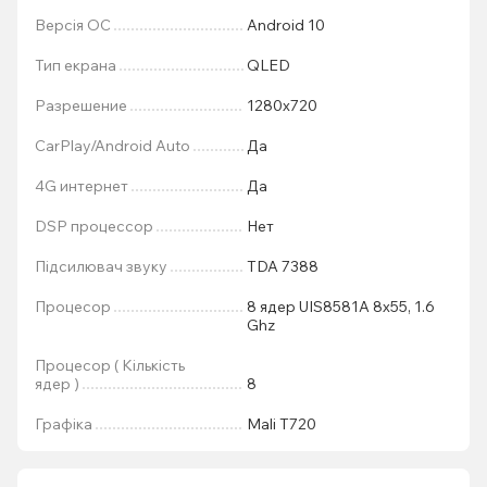
Версія ОС
Android 10
Тип екрана
QLED
Разрешение
1280x720
CarPlay/Android Auto
Да
4G интернет
Да
DSP процессор
Нет
Підсилювач звуку
TDA 7388
Процесор
8 ядер UIS8581A 8x55, 1.6
Ghz
Процесор ( Кількість
ядер )
8
Графіка
Mali T720