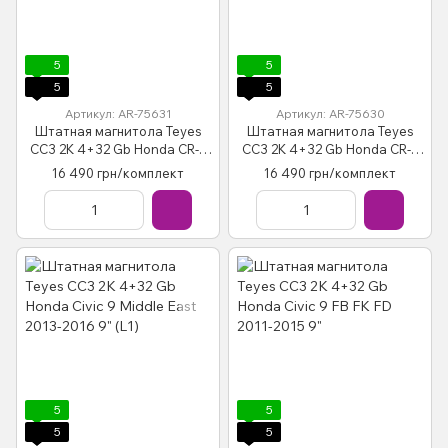
5
5
5
5
Артикул: AR-75631
Артикул: AR-75630
Штатная магнитола Teyes
Штатная магнитола Teyes
CC3 2K 4+32 Gb Honda CR-V
CC3 2K 4+32 Gb Honda CR-V
CRV 4 RM RE (9 inch) 2011-
CR-V 3 RE 2006-2012 9"
16 490 грн/комплект
16 490 грн/комплект
2018 (A) 9"
5
5
5
5