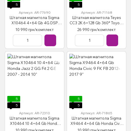
5
5
Артикул: AR-77690
Артикул: AR-71168
Штатная магнитола Sigma
Штатная магнитола Teyes
X10464 4+64 Gb 4G DSP
CC3 2K 6+128 Gb 360° Toyota
Honda Jazz 3 Fit 3 GP GK
Camry 5 XV 30 2001-2006-B
10 990 грн/комплект
26 990 грн/комплект
2013 - 2020 (B) 10"
9"
5
5
5
5
Артикул: AR-72310
Артикул: AR-71865
Штатная магнитола Sigma
Штатная магнитола Sigma
X10464 10 4+64 Gb Honda
X9464 4+64 Gb Honda Civic
Jazz 2 GG Fit 2 GE 2007 - 2014
9 FK FB 2012-2017 9"
10 990 грн/комплект
10 990 грн/комплект