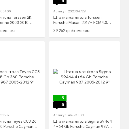
5
2303409
Артикул: 202304729
ітола Torssen 2K
Штатна магнітола Torssen
yenne 2003-2010
Porsche Macan 2017+ PCM4.0
arplay DSP
SK848+360
комплект
39 262 грн/комплект
5
5
85398
Артикул: AR-91303
ітола Teyes CC3 2K
Штатна магнітола Sigma S9464
60 Porsche Cayman
4+64 Gb Porsche Cayman 987