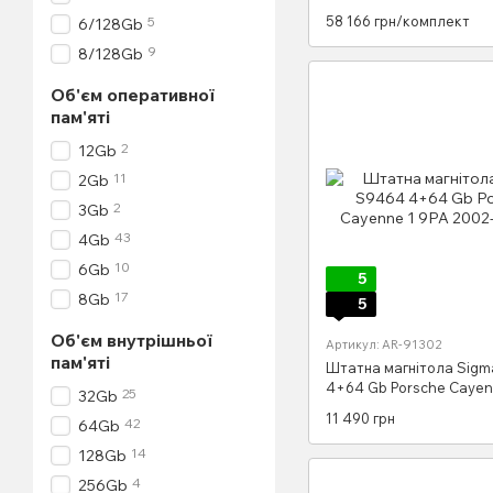
SK1238+360
58 166 грн/комплект
5
6/128Gb
9
8/128Gb
Об'єм оперативної
пам'яті
2
12Gb
11
2Gb
2
3Gb
43
4Gb
10
6Gb
5
17
8Gb
5
Об'єм внутрішньої
Артикул: AR-91302
пам'яті
Штатна магнітола Sig
4+64 Gb Porsche Cayen
25
32Gb
2002-2010 9"
11 490 грн
42
64Gb
14
128Gb
4
256Gb