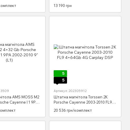
12 9"
2005-2012 9"
комплект
13 190 грн
5
5
93509
Артикул: 202305912
нітола AMS MOSS M2
Штатна магнітола Torssen 2K
sche Cayenne I 1 9PA
Porsche Cayenne 2003-2010 FL9
 (L1)
4+64Gb 4G Carplay DSP
комплект
20 536 грн/комплект