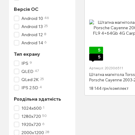
Версія ОС
46
Android 10
25
Android 13
8
Android 12
6
Android 14
5
Тип екрану
5
9
IPS
Артикул: 202306511
47
QLED
Штатна магнітола Tors
25
QLed 2K
Porsche Cayenne 2003-
4+64Gb 4G Carplay DS
4
IPS 2.5D
18 144 грн/комплект
Роздільна здатність
1
1024х600
50
1280x720
6
1920x720
28
2000x1200