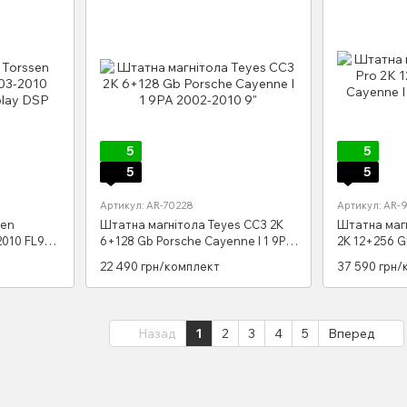
5
5
5
5
Артикул: AR-70228
Артикул: AR-
sen
Штатна магнітола Teyes CC3 2K
Штатна магн
2010 FL9
6+128 Gb Porsche Cayenne I 1 9PA
2K 12+256 G
P
2002-2010 9"
9PA 2002-201
22 490 грн/комплект
37 590 грн/
Назад
1
2
3
4
5
Вперед