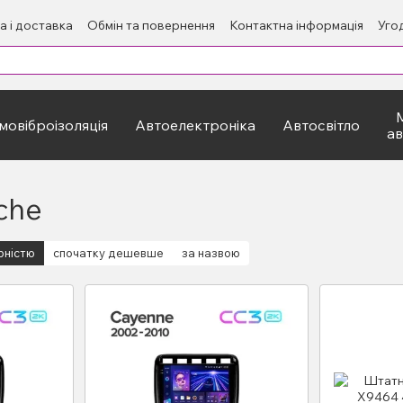
а і доставка
Обмін та повернення
Контактна інформація
Уго
овіброізоляція
Автоелектроніка
Автосвітло
а
che
рністю
спочатку дешевше
за назвою