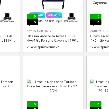
5
5
5
5
Артикул: AR-70227
Артикул: AR-
s CC3 2K
Штатна магнітола Teyes CC3 2K
Штатна маг
e I 1 9PA
4+64 Gb Porsche Cayenne I 1 9PA
4+64 Gb Por
2002-2010 9"
2002-2010 9
20 490 грн/комплект
12 490 грн/
5
5