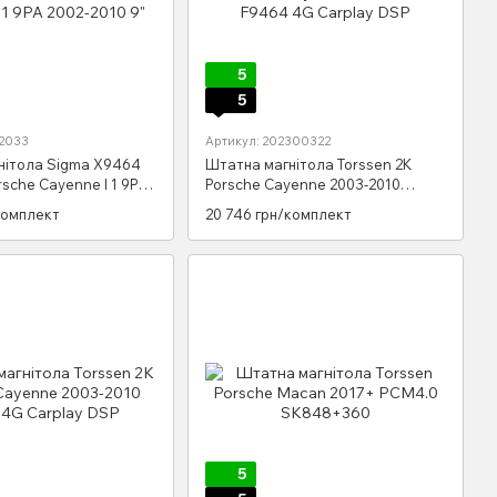
5
5
72033
Артикул: 202300322
нітола Sigma X9464
Штатна магнітола Torssen 2K
sche Cayenne I 1 9PA
Porsche Cayenne 2003-2010
"
F9464 4G Carplay DSP
комплект
20 746 грн/комплект
5