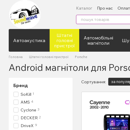
Перейти до основного контенту
Каталог
Про нас
Оплат
Штатні
Автомобільні
Автоакустика
головні
Шум
магнітоли
пристрої
Головна
Штатні головні пристрої
Porsche
Android магнітоли для Pors
Сортування:
за популя
Бренд
1
SoKill
4
AMS
3
Cyclone
2
DECKER
9
DriveX