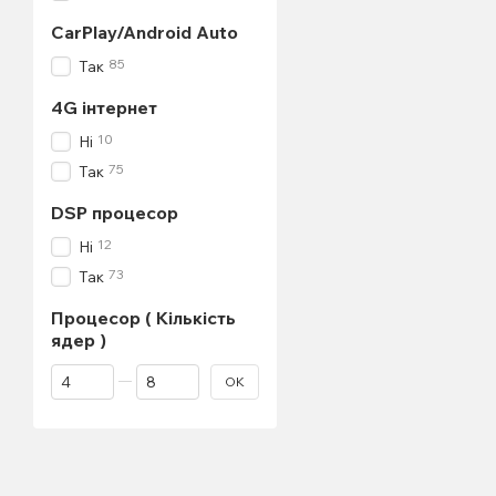
CarPlay/Android Auto
85
Так
4G інтернет
10
Ні
75
Так
DSP процесор
12
Ні
73
Так
Процесор ( Кількість
ядер )
Від Процесор ( Кількість ядер )
До Процесор ( Кількість ядер )
ОК