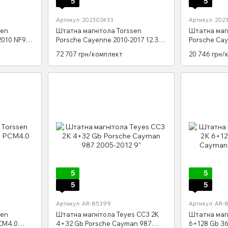
5
5
Артикул: 202302433
Артикул: 20
sen
Штатна магнітола Torssen
Штатна магн
2010 NF9
Porsche Cayenne 2010-2017 12.3
Porsche Ca
4/64
F9432 4G C
72 707 грн/комплект
20 746 грн/
5
5
5
5
Артикул: AR-85399
Артикул: AR-
sen
Штатна магнітола Teyes CC3 2K
Штатна магн
CM4.0
4+32 Gb Porsche Cayman 987
6+128 Gb 3