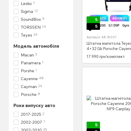
7
Lesko
12
Sigma
9
SoundBox
5
5
14
TORSSEN
24
Teyes
Артикул: AR-76337
Штатна магнітола Teye
Модель автомобіля
4+32 Gb Porsche Cayenn
2002-2010 9"
3
Macan
17 990 грн/комплект
1
Panamera
1
Porshe
48
Cayenne
24
Cayman
8
Porsche
Роки випуску авто
2
2017-2025
7
2002-2007
5
35
2002-2010