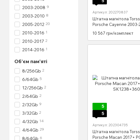
5
9
2003-2008
Артикул: 202270837
8
2003-2010
Штатна магнітола Tors
20
2005-2012
Porsche Cayenne 2003-
Carplay
1
2010-2016
10 567 грн/комплект
2
2010-2017
1
2014-2016
Об'єм пам'яті
2
8/256Gb
5
6/64Gb
2
12/256Gb
2
2/64Gb
9
2/32Gb
5
2
3/32Gb
5
14
4/32Gb
Артикул: 202304735
29
4/64Gb
Штатна магнітола Tors
Porsche Macan 2017+ P
6
8/64Gb