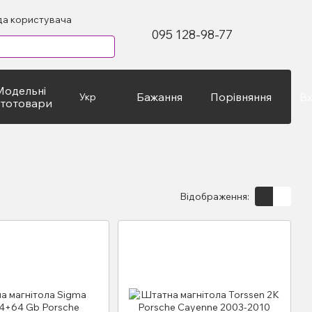
да користувача
095 128-98-77
Модельні
Бажання
Порівняння
Вх
Укр
втотовари
Відображення: