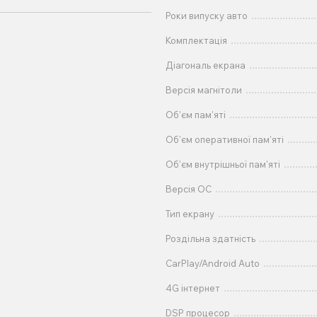
Роки випуску авто
Комплектація
Діагональ екрана
Версія магнітоли
Об'єм пам'яті
Об'єм оперативної пам'яті
Об'єм внутрішньої пам'яті
Версія ОС
Тип екрану
Роздільна здатність
CarPlay/Android Auto
4G інтернет
DSP процесор