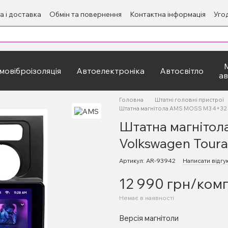
а і доставка
Обмін та повернення
Контактна інформація
Уго
овіброізоляція
Автоелектроніка
Автосвітло
а
Головна
Штатні головні пристрої
Штатна магнітола AMS MOSS M3 4+32 G
Штатна магніто
Volkswagen Toura
Артикул: AR-93942
Написати відгу
12 990 грн/ком
Немає в наявності
Версія магнітоли