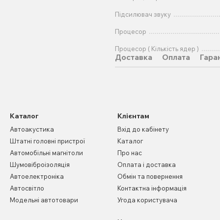
Підсилювач звуку
Процесор
Процесор ( Кількість ядер )
Доставка
Оплата
Гара
Каталог
Клієнтам
Автоакустика
Вхід до кабінету
Штатні головні пристрої
Каталог
Автомобільні магнітоли
Про нас
Шумовіброізоляція
Оплата і доставка
Автоелектроніка
Обмін та повернення
Автосвітло
Контактна інформація
Модельні автотовари
Угода користувача