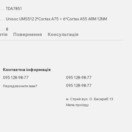
TDA7851
Unisoc UMS512 2*Cortex A75 + 6*Cortex A55 ARM 12NM
8
нтія
Повернення
Консультація
Контактна інформація
095 128-98-77
095 128-98-77
095 128-98-77
Передзвонити вам?
м. Стрий вул. О. Басараб 13
Мапа проїзду