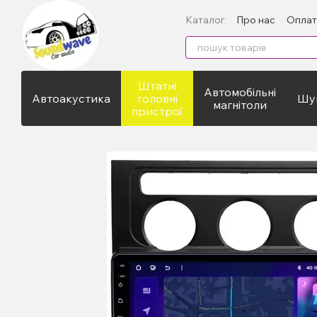
Перейти до основного контенту
Каталог
Про нас
Оплат
Штатні
Автомобільні
Автоакустика
головні
Шум
магнітоли
пристрої