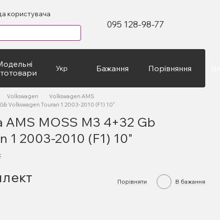
да користувача
095 128-98-77
Модельні
Бажання
Порівняння
Вх
Укр
втотовари
Volkswagen
Volkswagen AMS
b Volkswagen Touran 1 2003-2010 (F1) 10"
ла AMS MOSS M3 4+32 Gb
n 1 2003-2010 (F1) 10"
к
плект
Порівняти
В бажання